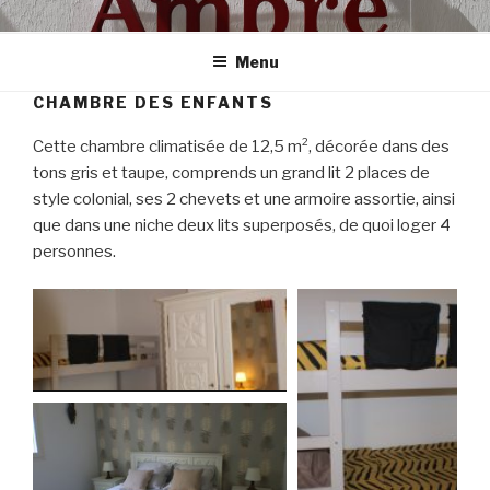
Aller
AMBRE
Notre appartement à Tartane
au
Menu
contenu
principal
CHAMBRE DES ENFANTS
Cette chambre climatisée de 12,5 m², décorée dans des
tons gris et taupe, comprends un grand lit 2 places de
style colonial, ses 2 chevets et une armoire assortie, ainsi
que dans une niche deux lits superposés, de quoi loger 4
personnes.