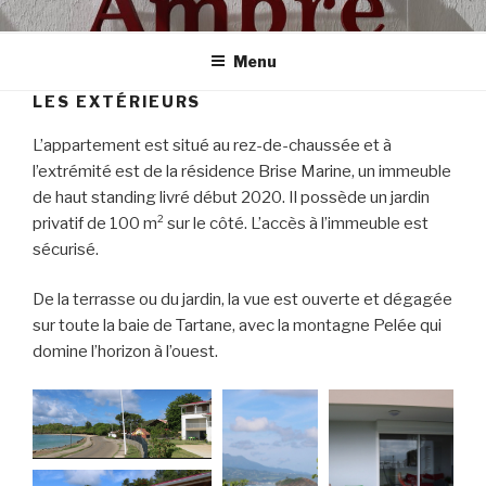
Aller
AMBRE
Notre appartement à Tartane
au
Menu
contenu
principal
LES EXTÉRIEURS
L’appartement est situé au rez-de-chaussée et à
l’extrémité est de la résidence Brise Marine, un immeuble
de haut standing livré début 2020. Il possède un jardin
privatif de 100 m² sur le côté. L’accès à l’immeuble est
sécurisé.
De la terrasse ou du jardin, la vue est ouverte et dégagée
sur toute la baie de Tartane, avec la montagne Pelée qui
domine l’horizon à l’ouest.